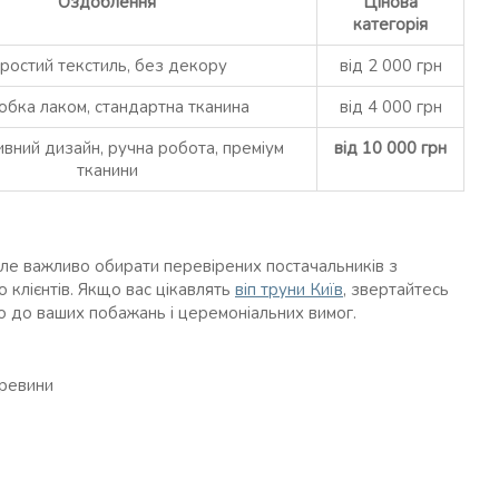
Оздоблення
Цінова
категорія
ростий текстиль, без декору
від 2 000 грн
бка лаком, стандартна тканина
від 4 000 грн
вний дизайн, ручна робота, преміум
від 10 000 грн
тканини
але важливо обирати перевірених постачальників з
 клієнтів. Якщо вас цікавлять
віп труни Київ
, звертайтесь
о до ваших побажань і церемоніальних вимог.
еревини