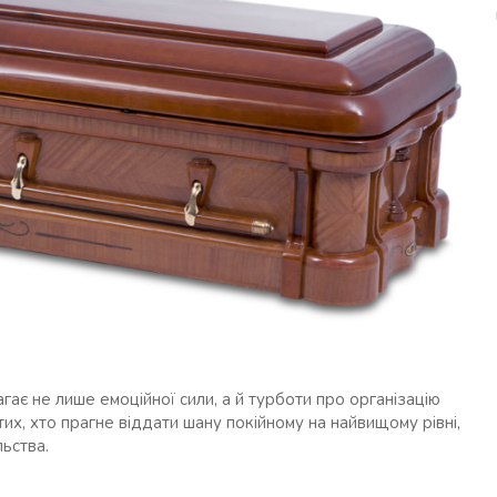
є не лише емоційної сили, а й турботи про організацію
их, хто прагне віддати шану покійному на найвищому рівні,
льства.