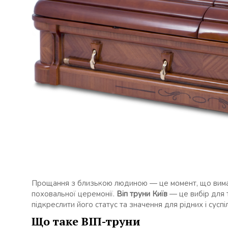
Прощання з близькою людиною — це момент, що вимага
поховальної церемонії.
Віп труни Київ
— це вибір для т
підкреслити його статус та значення для рідних і суспі
Що таке ВІП-труни