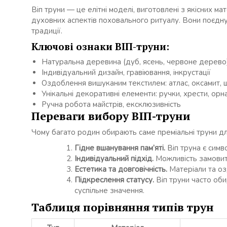
Віп труни — це елітні моделі, виготовлені з якісних ма
духовних аспектів поховального ритуалу. Вони поєдную
традиції.
Ключові ознаки ВІП-труни:
Натуральна деревина (дуб, ясень, червоне дерево
Індивідуальний дизайн, гравіювання, інкрустації
Оздоблення вишуканим текстилем: атлас, оксамит, 
Унікальні декоративні елементи: ручки, хрести, ор
Ручна робота майстрів, ексклюзивність
Переваги вибору ВІП-труни
Чому багато родин обирають саме преміальні труни д
Гідне вшанування пам’яті.
Віп труна є симв
Індивідуальний підхід.
Можливість замовит
Естетика та довговічність.
Матеріали та оз
Підкреслення статусу.
Віп труни часто оби
суспільне значення.
Таблиця порівняння типів трун