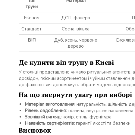
Тип
Матеріал
труни
Економ
ДСП, фанера
П
Стандарт
Сосна, вільха
Обро
ВІП
Дуб, ясень, червоне
Ексклюзи
дерево
Де купити віп труну в Києві
У столиці представлено чимало ритуальних агентств, 
досвідом, якісним асортиментом і чуйним ставленням до
до фахівців, які допоможуть обрати модель відповідн
На що звернути увагу при виборі
Матеріал виготовлення:
натуральність, щільність д
Рівень оздоблення:
тканина, внутрішнє наповнення
Зовнішній вигляд:
колір, стиль, фурнітура
Наявність сертифікатів:
гарантії якості та безпеки
Висновок