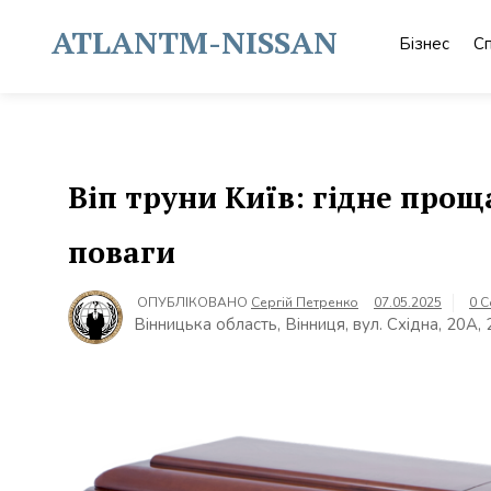
Skip
to
ATLANTM-NISSAN
Бізнес
С
content
Віп труни Київ: гідне про
поваги
ОПУБЛІКОВАНО
Сергій Петренко
07.05.2025
0 
Вінницька область, Вінниця, вул. Східна, 20А,