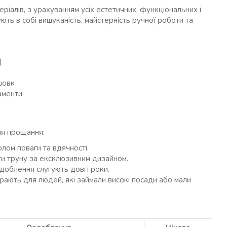
теріалів, з урахуванням усіх естетичних, функціональних і
ть в собі вишуканість, майстерність ручної роботи та
)
шовк
наменти
ля прощання:
олом поваги та вдячності.
и труну за ексклюзивним дизайном.
доблення слугують довгі роки.
рають для людей, які займали високі посади або мали