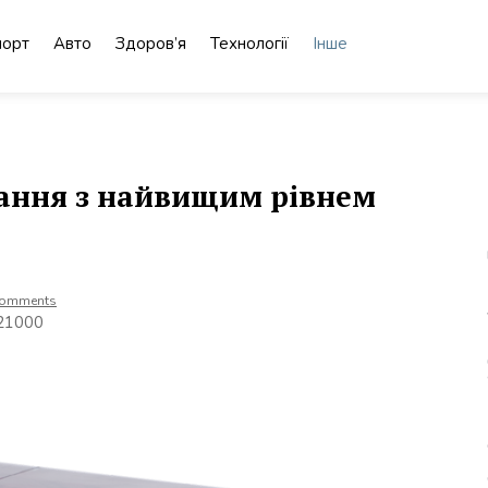
порт
Авто
Здоров’я
Технології
Інше
щання з найвищим рівнем
Comments
 21000