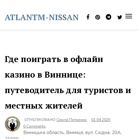
Skip
to
ATLANTM-NISSAN
content
TOG
NAVI
Где поиграть в офлайн
казино в Виннице:
путеводитель для туристов и
местных жителей
ОПУБЛІКОВАНО
Сергій Петренко
01.04.2025
0 Comments
Вінницька область, Вінниця, вул. Східна, 20А,