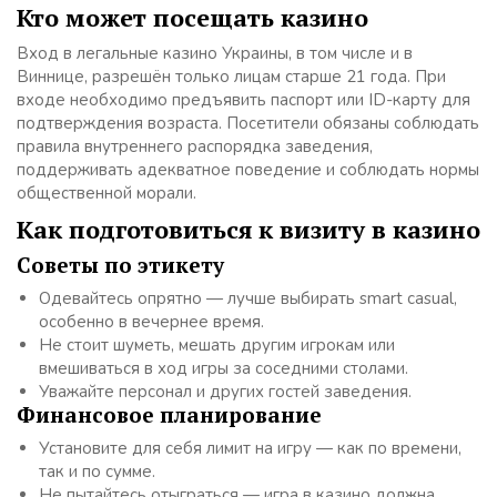
Кто может посещать казино
Вход в легальные казино Украины, в том числе и в
Виннице, разрешён только лицам старше 21 года. При
входе необходимо предъявить паспорт или ID-карту для
подтверждения возраста. Посетители обязаны соблюдать
правила внутреннего распорядка заведения,
поддерживать адекватное поведение и соблюдать нормы
общественной морали.
Как подготовиться к визиту в казино
Советы по этикету
Одевайтесь опрятно — лучше выбирать smart casual,
особенно в вечернее время.
Не стоит шуметь, мешать другим игрокам или
вмешиваться в ход игры за соседними столами.
Уважайте персонал и других гостей заведения.
Финансовое планирование
Установите для себя лимит на игру — как по времени,
так и по сумме.
Не пытайтесь отыграться — игра в казино должна