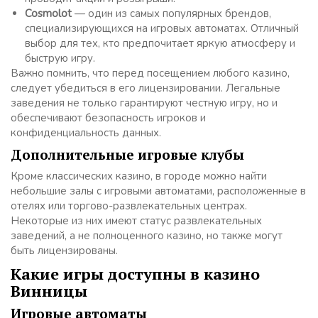
Cosmolot
— один из самых популярных брендов,
специализирующихся на игровых автоматах. Отличный
выбор для тех, кто предпочитает яркую атмосферу и
быструю игру.
Важно помнить, что перед посещением любого казино,
следует убедиться в его лицензировании. Легальные
заведения не только гарантируют честную игру, но и
обеспечивают безопасность игроков и
конфиденциальность данных.
Дополнительные игровые клубы
Кроме классических казино, в городе можно найти
небольшие залы с игровыми автоматами, расположенные в
отелях или торгово-развлекательных центрах.
Некоторые из них имеют статус развлекательных
заведений, а не полноценного казино, но также могут
быть лицензированы.
Какие игры доступны в казино
Винницы
Игровые автоматы