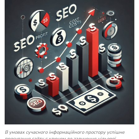
В умовах сучасного інформаційного простору успішне
просування сайту є ключем до залучення цільової