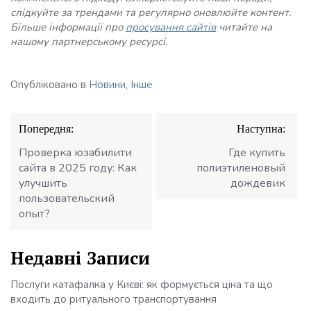
слідкуйте за трендами та регулярно оновлюйте контент.
Більше інформації про
просування сайтів
читайте на
нашому партнерському ресурсі.
Опубліковано в
Новини
,
Інше
Навігація
Попередня:
Наступна:
записів
Проверка юзабилити
Где купить
сайта в 2025 году: Как
полиэтиленовый
улучшить
дождевик
пользовательский
опыт?
Недавні Записи
Послуги катафалка у Києві: як формується ціна та що
входить до ритуального транспортування