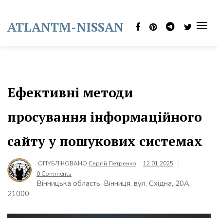
Skip
to
ATLANTM-NISSAN
content
TOG
NAVI
Ефективні методи
просування інформаційного
сайту у пошукових системах
ОПУБЛІКОВАНО
Сергій Петренко
12.01.2025
0 Comments
Вінницька область, Вінниця, вул. Східна, 20А,
21000